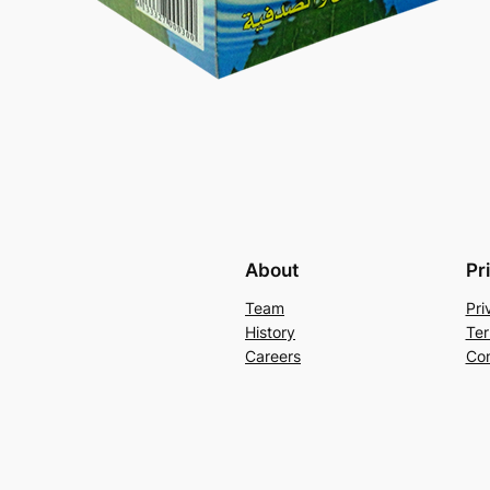
About
Pr
Team
Pri
History
Ter
Careers
Con