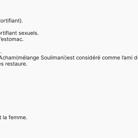
rtifiant).
tifiant sexuels.
l’estomac.
.
 Acham(mélange Soulimani)est considéré comme l’ami du
les restaure.
t la femme.