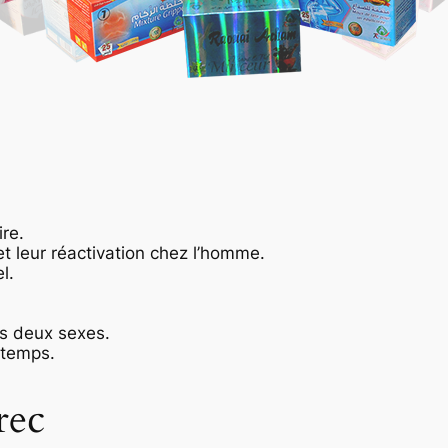
re.
et leur réactivation chez l’homme.
l.
es deux sexes.
 temps.
rec