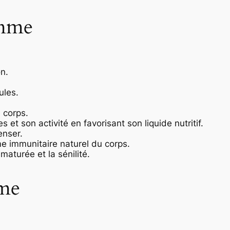
mme
on.
ules.
e corps.
et son activité en favorisant son liquide nutritif.
enser.
me immunitaire naturel du corps.
ématurée et la sénilité.
me