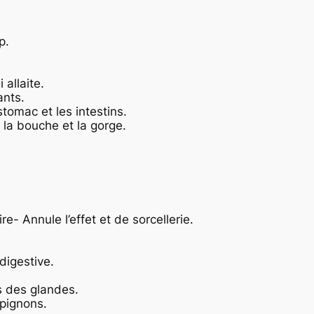
p.
allaite.
ants.
stomac et les intestins.
e la bouche et la gorge.
e- Annule l’effet et de sorcellerie.
digestive.
s des glandes.
pignons.