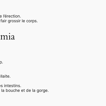
 l’érection.
air grossir le corps.
amia
p.
laite.
s intestins.
e la bouche et de la gorge.